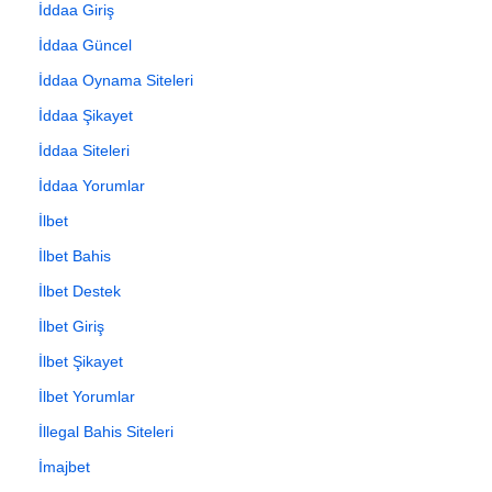
İddaa Giriş
İddaa Güncel
İddaa Oynama Siteleri
İddaa Şikayet
İddaa Siteleri
İddaa Yorumlar
İlbet
İlbet Bahis
İlbet Destek
İlbet Giriş
İlbet Şikayet
İlbet Yorumlar
İllegal Bahis Siteleri
İmajbet