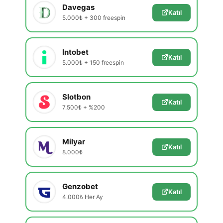
Davegas
Katıl
5.000₺ + 300 freespin
Intobet
Katıl
5.000₺ + 150 freespin
Slotbon
Katıl
7.500₺ + %200
Milyar
Katıl
8.000₺
Genzobet
Katıl
4.000₺ Her Ay