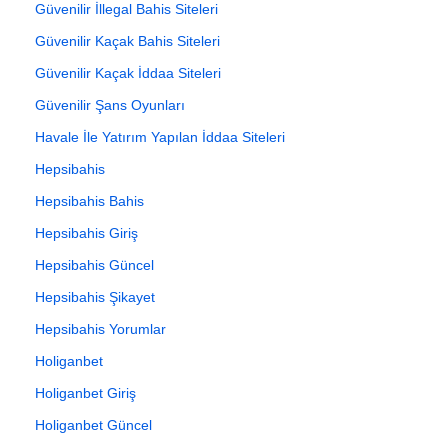
Güvenilir İllegal Bahis Siteleri
Güvenilir Kaçak Bahis Siteleri
Güvenilir Kaçak İddaa Siteleri
Güvenilir Şans Oyunları
Havale İle Yatırım Yapılan İddaa Siteleri
Hepsibahis
Hepsibahis Bahis
Hepsibahis Giriş
Hepsibahis Güncel
Hepsibahis Şikayet
Hepsibahis Yorumlar
Holiganbet
Holiganbet Giriş
Holiganbet Güncel