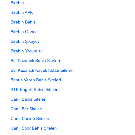
Birebin
Birebin APK
Birebin Bahis
Birebin Güncel
Birebin Şikayet
Birebin Yorumlar
Bol Kazançlı Bahis Siteleri
Bol Kazançlı Kaçak İddaa Siteleri
Bonus Veren Bahis Siteleri
BTK Engelli Bahis Siteleri
Canlı Bahis Siteleri
Canlı Bet Siteleri
Canlı Casino Siteleri
Canlı Spor Bahis Siteleri