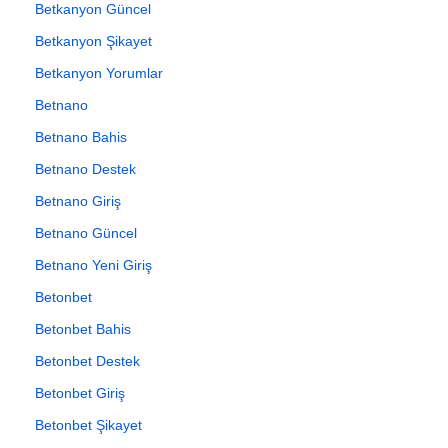
Betkanyon Güncel
Betkanyon Şikayet
Betkanyon Yorumlar
Betnano
Betnano Bahis
Betnano Destek
Betnano Giriş
Betnano Güncel
Betnano Yeni Giriş
Betonbet
Betonbet Bahis
Betonbet Destek
Betonbet Giriş
Betonbet Şikayet