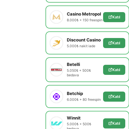
Casino Metropol
Katıl
8.000₺ + 150 freespin
Discount Casino
Katıl
5.000₺ nakit iade
Betelli
Katıl
5.050₺ + 500₺
bedava
Betchip
Katıl
6.000₺ + 80 freespin
Winnit
Katıl
5.000₺ + 500₺
bedava