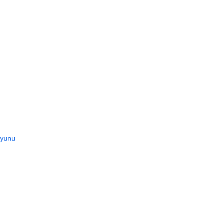
Oyunu