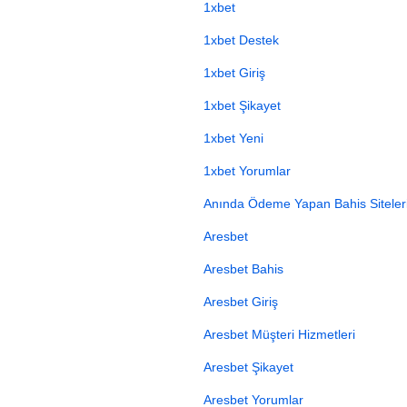
1xbet
1xbet Destek
1xbet Giriş
1xbet Şikayet
1xbet Yeni
1xbet Yorumlar
Anında Ödeme Yapan Bahis Siteler
Aresbet
Aresbet Bahis
Aresbet Giriş
Aresbet Müşteri Hizmetleri
Aresbet Şikayet
Aresbet Yorumlar