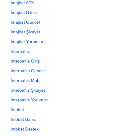
İmajbet APK
İmajbet Bahis
İmajbet Güncel
İmajbet Şikayet
İmajbet Yorumlar
İnterbahis
İnterbahis Giriş
İnterbahis Güncel
İnterbahis Mobil
İnterbahis Şikayet
İnterbahis Yorumlar
İntobet
İntobet Bahis
İntobet Destek