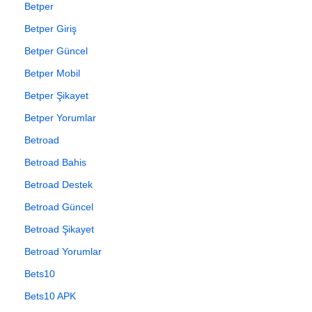
Betper
Betper Giriş
Betper Güncel
Betper Mobil
Betper Şikayet
Betper Yorumlar
Betroad
Betroad Bahis
Betroad Destek
Betroad Güncel
Betroad Şikayet
Betroad Yorumlar
Bets10
Bets10 APK