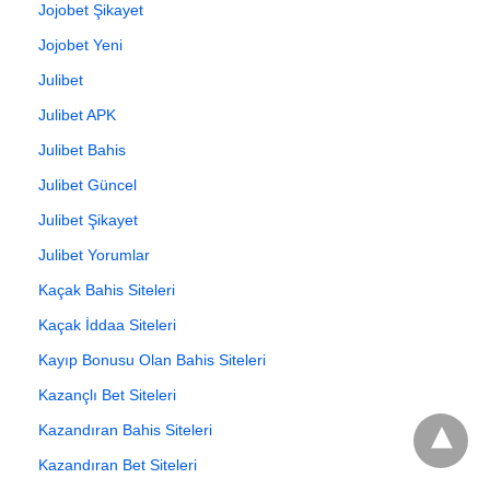
Jojobet Şikayet
Jojobet Yeni
Julibet
Julibet APK
Julibet Bahis
Julibet Güncel
Julibet Şikayet
Julibet Yorumlar
Kaçak Bahis Siteleri
Kaçak İddaa Siteleri
Kayıp Bonusu Olan Bahis Siteleri
Kazançlı Bet Siteleri
Kazandıran Bahis Siteleri
Kazandıran Bet Siteleri