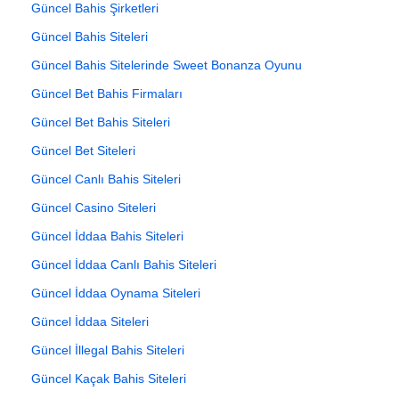
Güncel Bahis Şirketleri
Güncel Bahis Siteleri
Güncel Bahis Sitelerinde Sweet Bonanza Oyunu
Güncel Bet Bahis Firmaları
Güncel Bet Bahis Siteleri
Güncel Bet Siteleri
Güncel Canlı Bahis Siteleri
Güncel Casino Siteleri
Güncel İddaa Bahis Siteleri
Güncel İddaa Canlı Bahis Siteleri
Güncel İddaa Oynama Siteleri
Güncel İddaa Siteleri
Güncel İllegal Bahis Siteleri
Güncel Kaçak Bahis Siteleri