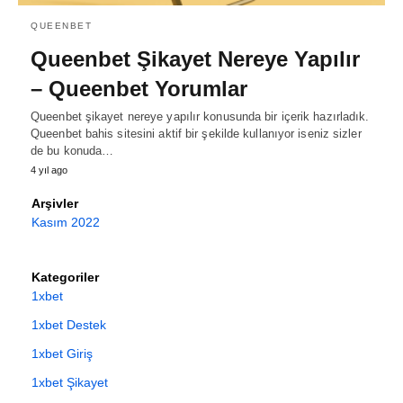
QUEENBET
Queenbet Şikayet Nereye Yapılır
– Queenbet Yorumlar
Queenbet şikayet nereye yapılır konusunda bir içerik hazırladık.
Queenbet bahis sitesini aktif bir şekilde kullanıyor iseniz sizler
de bu konuda…
4 yıl ago
Arşivler
Kasım 2022
Kategoriler
1xbet
1xbet Destek
1xbet Giriş
1xbet Şikayet