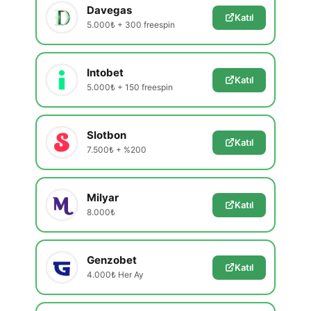
Davegas
Katıl
5.000₺ + 300 freespin
Intobet
Katıl
5.000₺ + 150 freespin
Slotbon
Katıl
7.500₺ + %200
Milyar
Katıl
8.000₺
Genzobet
Katıl
4.000₺ Her Ay