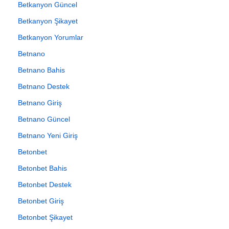
Betkanyon Güncel
Betkanyon Şikayet
Betkanyon Yorumlar
Betnano
Betnano Bahis
Betnano Destek
Betnano Giriş
Betnano Güncel
Betnano Yeni Giriş
Betonbet
Betonbet Bahis
Betonbet Destek
Betonbet Giriş
Betonbet Şikayet