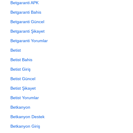
Betgaranti APK
Betgaranti Bahis
Betgaranti Güncel
Betgaranti Şikayet
Betgaranti Yorumlar
Betist
Betist Bahis
Betist Giriş
Betist Güncel
Betist Şikayet
Betist Yorumlar
Betkanyon
Betkanyon Destek
Betkanyon Giriş