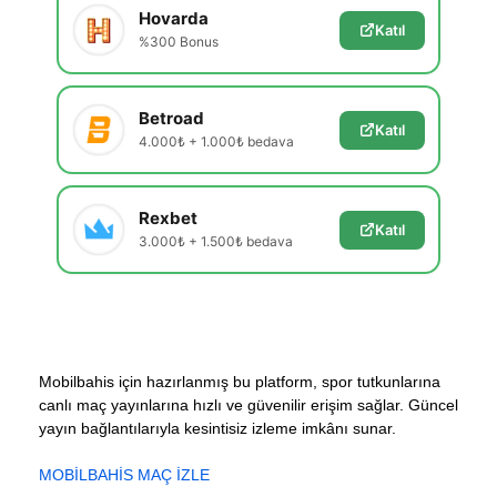
Hovarda
Katıl
%300 Bonus
Betroad
Katıl
4.000₺ + 1.000₺ bedava
Rexbet
Katıl
3.000₺ + 1.500₺ bedava
Mobilbahis için hazırlanmış bu platform, spor tutkunlarına
canlı maç yayınlarına hızlı ve güvenilir erişim sağlar. Güncel
yayın bağlantılarıyla kesintisiz izleme imkânı sunar.
MOBİLBAHİS MAÇ İZLE