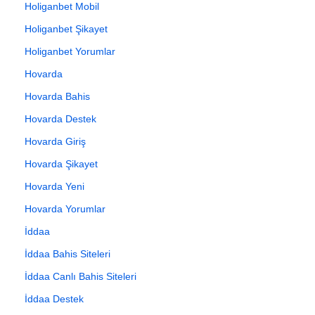
Holiganbet Mobil
Holiganbet Şikayet
Holiganbet Yorumlar
Hovarda
Hovarda Bahis
Hovarda Destek
Hovarda Giriş
Hovarda Şikayet
Hovarda Yeni
Hovarda Yorumlar
İddaa
İddaa Bahis Siteleri
İddaa Canlı Bahis Siteleri
İddaa Destek