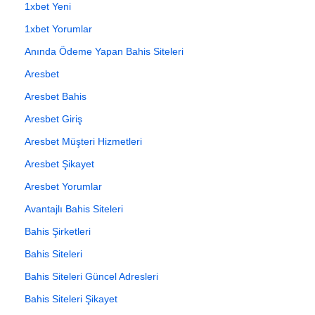
1xbet Yeni
1xbet Yorumlar
Anında Ödeme Yapan Bahis Siteleri
Aresbet
Aresbet Bahis
Aresbet Giriş
Aresbet Müşteri Hizmetleri
Aresbet Şikayet
Aresbet Yorumlar
Avantajlı Bahis Siteleri
Bahis Şirketleri
Bahis Siteleri
Bahis Siteleri Güncel Adresleri
Bahis Siteleri Şikayet