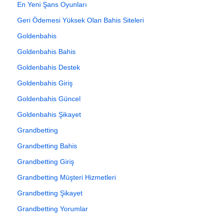
En Yeni Şans Oyunları
Geri Ödemesi Yüksek Olan Bahis Siteleri
Goldenbahis
Goldenbahis Bahis
Goldenbahis Destek
Goldenbahis Giriş
Goldenbahis Güncel
Goldenbahis Şikayet
Grandbetting
Grandbetting Bahis
Grandbetting Giriş
Grandbetting Müşteri Hizmetleri
Grandbetting Şikayet
Grandbetting Yorumlar