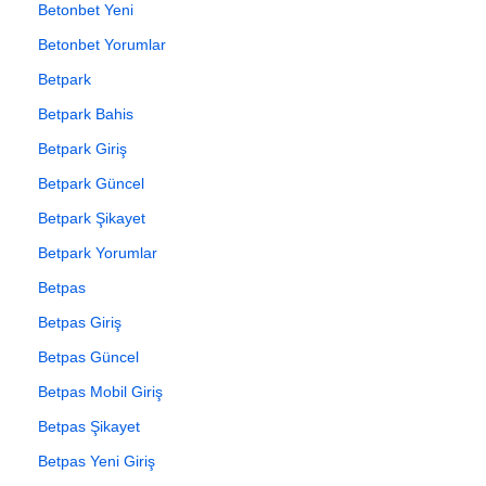
Betonbet Yeni
Betonbet Yorumlar
Betpark
Betpark Bahis
Betpark Giriş
Betpark Güncel
Betpark Şikayet
Betpark Yorumlar
Betpas
Betpas Giriş
Betpas Güncel
Betpas Mobil Giriş
Betpas Şikayet
Betpas Yeni Giriş