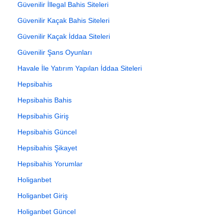
Güvenilir İllegal Bahis Siteleri
Güvenilir Kaçak Bahis Siteleri
Güvenilir Kaçak İddaa Siteleri
Güvenilir Şans Oyunları
Havale İle Yatırım Yapılan İddaa Siteleri
Hepsibahis
Hepsibahis Bahis
Hepsibahis Giriş
Hepsibahis Güncel
Hepsibahis Şikayet
Hepsibahis Yorumlar
Holiganbet
Holiganbet Giriş
Holiganbet Güncel