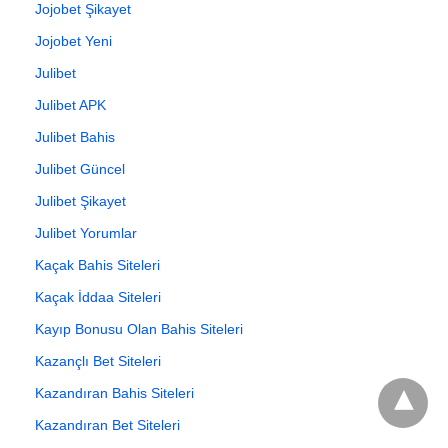
Jojobet Şikayet
Jojobet Yeni
Julibet
Julibet APK
Julibet Bahis
Julibet Güncel
Julibet Şikayet
Julibet Yorumlar
Kaçak Bahis Siteleri
Kaçak İddaa Siteleri
Kayıp Bonusu Olan Bahis Siteleri
Kazançlı Bet Siteleri
Kazandıran Bahis Siteleri
Kazandıran Bet Siteleri