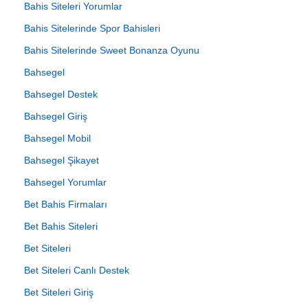
Bahis Siteleri Yorumlar
Bahis Sitelerinde Spor Bahisleri
Bahis Sitelerinde Sweet Bonanza Oyunu
Bahsegel
Bahsegel Destek
Bahsegel Giriş
Bahsegel Mobil
Bahsegel Şikayet
Bahsegel Yorumlar
Bet Bahis Firmaları
Bet Bahis Siteleri
Bet Siteleri
Bet Siteleri Canlı Destek
Bet Siteleri Giriş