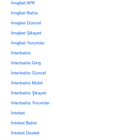
İmajbet APK
İmajbet Bahis
İmajbet Güncel
İmajbet Şikayet
İmajbet Yorumlar
İnterbahis
İnterbahis Giriş
İnterbahis Güncel
İnterbahis Mobil
İnterbahis Şikayet
İnterbahis Yorumlar
İntobet
İntobet Bahis
İntobet Destek