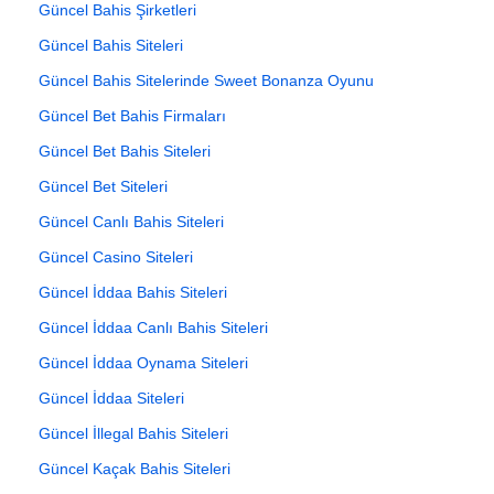
Güncel Bahis Şirketleri
Güncel Bahis Siteleri
Güncel Bahis Sitelerinde Sweet Bonanza Oyunu
Güncel Bet Bahis Firmaları
Güncel Bet Bahis Siteleri
Güncel Bet Siteleri
Güncel Canlı Bahis Siteleri
Güncel Casino Siteleri
Güncel İddaa Bahis Siteleri
Güncel İddaa Canlı Bahis Siteleri
Güncel İddaa Oynama Siteleri
Güncel İddaa Siteleri
Güncel İllegal Bahis Siteleri
Güncel Kaçak Bahis Siteleri