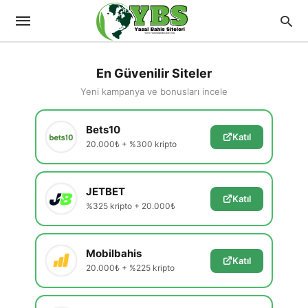
En Güvenilir Siteler
Yeni kampanya ve bonusları incele
Bets10
Katıl
20.000₺ + %300 kripto
JETBET
Katıl
%325 kripto + 20.000₺
Mobilbahis
Katıl
20.000₺ + %225 kripto