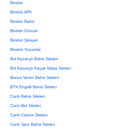
Birebin
Birebin APK
Birebin Bahis
Birebin Güncel
Birebin Şikayet
Birebin Yorumlar
Bol Kazançlı Bahis Siteleri
Bol Kazançlı Kaçak İddaa Siteleri
Bonus Veren Bahis Siteleri
BTK Engelli Bahis Siteleri
Canlı Bahis Siteleri
Canlı Bet Siteleri
Canlı Casino Siteleri
Canlı Spor Bahis Siteleri