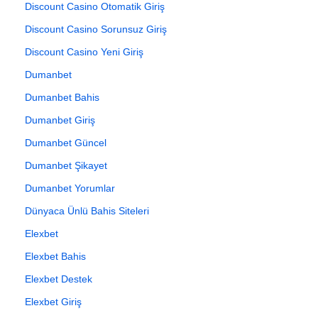
Discount Casino Otomatik Giriş
Discount Casino Sorunsuz Giriş
Discount Casino Yeni Giriş
Dumanbet
Dumanbet Bahis
Dumanbet Giriş
Dumanbet Güncel
Dumanbet Şikayet
Dumanbet Yorumlar
Dünyaca Ünlü Bahis Siteleri
Elexbet
Elexbet Bahis
Elexbet Destek
Elexbet Giriş