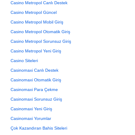
Casino Metropol Canlı Destek
Casino Metropol Güncel
Casino Metropol Mobil Giriş
Casino Metropol Otomatik Giriş
Casino Metropol Sorunsuz Giriş
Casino Metropol Yeni Giriş
Casino Siteleri
Casinomaxi Canlı Destek
Casinomaxi Otomatik Giriş
Casinomaxi Para Çekme
Casinomaxi Sorunsuz Giriş
Casinomaxi Yeni Giriş
Casinomaxi Yorumlar
Çok Kazandıran Bahis Siteleri