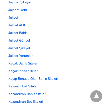
Jojobet Şikayet
Jojobet Yeni
Julibet
Julibet APK
Julibet Bahis
Julibet Güncel
Julibet Şikayet
Julibet Yorumlar
Kaçak Bahis Siteleri
Kaçak İddaa Siteleri
Kayıp Bonusu Olan Bahis Siteleri
Kazançlı Bet Siteleri
Kazandıran Bahis Siteleri
Kazandıran Bet Siteleri