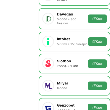
Davegas
Katıl
5.000₺ + 300
freespin
Intobet
Katıl
5.000₺ + 150 freespin
Slotbon
Katıl
7.500₺ + %200
Milyar
Katıl
8.000₺
Genzobet
Katıl