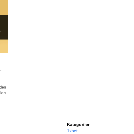
–
rden
ları
Kategoriler
1xbet