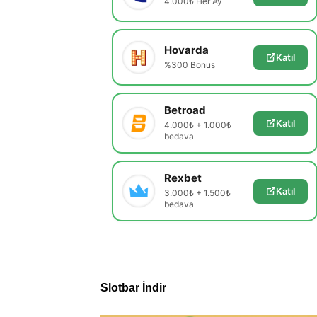
4.000₺ Her Ay
Hovarda
Katıl
%300 Bonus
Betroad
Katıl
4.000₺ + 1.000₺
bedava
Rexbet
Katıl
3.000₺ + 1.500₺
bedava
Slotbar İndir