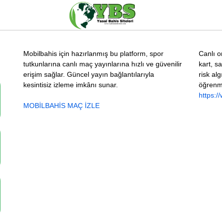
Mobilbahis için hazırlanmış bu platform, spor
Canlı o
tutkunlarına canlı maç yayınlarına hızlı ve güvenilir
kart, sa
erişim sağlar. Güncel yayın bağlantılarıyla
risk al
kesintisiz izleme imkânı sunar.
öğrenme
https:/
MOBİLBAHİS MAÇ İZLE