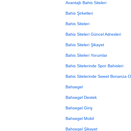
Avantajlı Bahis Siteleri
Bahis Şirketleri
Bahis Siteleri
Bahis Siteleri Güncel Adresleri
Bahis Siteleri Şikayet
Bahis Siteleri Yorumlar
Bahis Sitelerinde Spor Bahisleri
Bahis Sitelerinde Sweet Bonanza 
Bahsegel
Bahsegel Destek
Bahsegel Giriş
Bahsegel Mobil
Bahsegel Şikayet