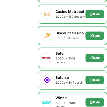
Casino Metropol
Katıl
8.000₺ + 150 freespin
Discount Casino
Katıl
5.000₺ nakit iade
Betelli
Katıl
5.050₺ + 500₺
bedava
Betchip
Katıl
6.000₺ + 80 freespin
Winnit
Katıl
5.000₺ + 500₺
bedava