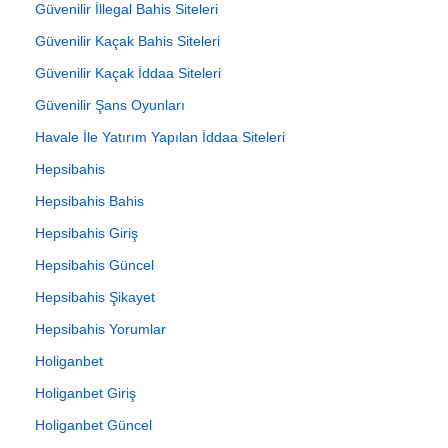
Güvenilir İllegal Bahis Siteleri
Güvenilir Kaçak Bahis Siteleri
Güvenilir Kaçak İddaa Siteleri
Güvenilir Şans Oyunları
Havale İle Yatırım Yapılan İddaa Siteleri
Hepsibahis
Hepsibahis Bahis
Hepsibahis Giriş
Hepsibahis Güncel
Hepsibahis Şikayet
Hepsibahis Yorumlar
Holiganbet
Holiganbet Giriş
Holiganbet Güncel