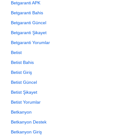
Betgaranti APK
Betgaranti Bahis
Betgaranti Güncel
Betgaranti Şikayet
Betgaranti Yorumlar
Betist
Betist Bahis
Betist Giriş
Betist Güncel
Betist Şikayet
Betist Yorumlar
Betkanyon
Betkanyon Destek
Betkanyon Giriş