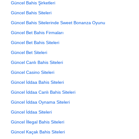
Güncel Bahis Şirketleri
Güncel Bahis Siteleri
Güncel Bahis Sitelerinde Sweet Bonanza Oyunu
Güncel Bet Bahis Firmaları
Güncel Bet Bahis Siteleri
Güncel Bet Siteleri
Güncel Canlı Bahis Siteleri
Güncel Casino Siteleri
Güncel İddaa Bahis Siteleri
Güncel İddaa Canlı Bahis Siteleri
Güncel İddaa Oynama Siteleri
Güncel İddaa Siteleri
Güncel İllegal Bahis Siteleri
Güncel Kaçak Bahis Siteleri