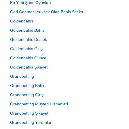
En Yeni Şans Oyunları
Geri Ödemesi Yüksek Olan Bahis Siteleri
Goldenbahis
Goldenbahis Bahis
Goldenbahis Destek
Goldenbahis Giriş
Goldenbahis Güncel
Goldenbahis Şikayet
Grandbetting
Grandbetting Bahis
Grandbetting Giriş
Grandbetting Müşteri Hizmetleri
Grandbetting Şikayet
Grandbetting Yorumlar