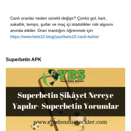
Canlı oranlar neden sürekli değişir? Çünkü gol, kart,
sakatlık, tempo, şutlar ve maç içi istatistikler risk algısını
anında etkiler. Oran mantığını öğrenmek için:
https://www.bets10.blog/yazi/bets10-canli-bahis/
Superbetin APK