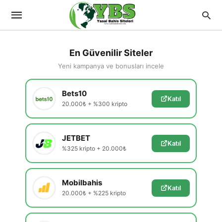
En Güvenilir Siteler
Yeni kampanya ve bonusları incele
Bets10
Katıl
20.000₺ + %300 kripto
JETBET
Katıl
%325 kripto + 20.000₺
Mobilbahis
Katıl
20.000₺ + %225 kripto