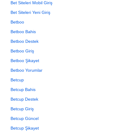
Bet Siteleri Mobil Giriş
Bet Siteleri Yeni Giriş
Betboo
Betboo Bahis
Betboo Destek
Betboo Giriş
Betboo Şikayet
Betboo Yorumlar
Betcup
Betcup Bahis
Betcup Destek
Betcup Giriş
Betcup Güncel
Betcup Şikayet