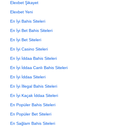
Elexbet Şikayet
Elexbet Yeni
En İyi Bahis Siteleri
En İyi Bet Bahis Siteleri
En İyi Bet Siteleri
En İyi Casino Siteleri
En İyi İddaa Bahis Siteleri
En İyi İddaa Canlı Bahis Siteleri
En İyi İddaa Siteleri
En İyi İllegal Bahis Siteleri
En İyi Kaçak İddaa Siteleri
En Popüler Bahis Siteleri
En Popüler Bet Siteleri
En Sağlam Bahis Siteleri