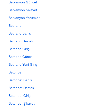
Betkanyon Güncel
Betkanyon Şikayet
Betkanyon Yorumlar
Betnano
Betnano Bahis
Betnano Destek
Betnano Giriş
Betnano Güncel
Betnano Yeni Giriş
Betonbet
Betonbet Bahis
Betonbet Destek
Betonbet Giriş
Betonbet Şikayet