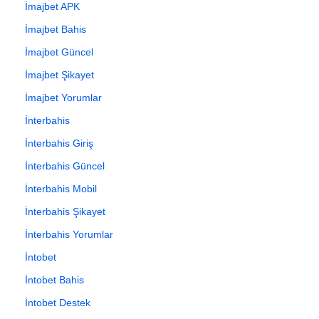
İmajbet APK
İmajbet Bahis
İmajbet Güncel
İmajbet Şikayet
İmajbet Yorumlar
İnterbahis
İnterbahis Giriş
İnterbahis Güncel
İnterbahis Mobil
İnterbahis Şikayet
İnterbahis Yorumlar
İntobet
İntobet Bahis
İntobet Destek