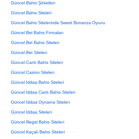
Güncel Bahis Şirketleri
Güncel Bahis Siteleri
Güncel Bahis Sitelerinde Sweet Bonanza Oyunu
Güncel Bet Bahis Firmaları
Güncel Bet Bahis Siteleri
Güncel Bet Siteleri
Güncel Canlı Bahis Siteleri
Güncel Casino Siteleri
Güncel İddaa Bahis Siteleri
Güncel İddaa Canlı Bahis Siteleri
Güncel İddaa Oynama Siteleri
Güncel İddaa Siteleri
Güncel İllegal Bahis Siteleri
Güncel Kaçak Bahis Siteleri