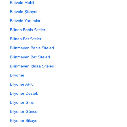
Betvole Mobil
Betvole Şikayet
Betvole Yorumlar
Bilinen Bahis Siteleri
Bilinen Bet Siteleri
Bilinmeyen Bahis Siteleri
Bilinmeyen Bet Siteleri
Bilinmeyen İddaa Siteleri
Bilyoner
Bilyoner APK
Bilyoner Destek
Bilyoner Giriş
Bilyoner Güncel
Bilyoner Şikayet