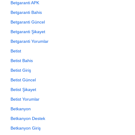
Betgaranti APK
Betgaranti Bahis
Betgaranti Güncel
Betgaranti Şikayet
Betgaranti Yorumlar
Betist
Betist Bahis
Betist Giriş
Betist Güncel
Betist Şikayet
Betist Yorumlar
Betkanyon
Betkanyon Destek
Betkanyon Giriş