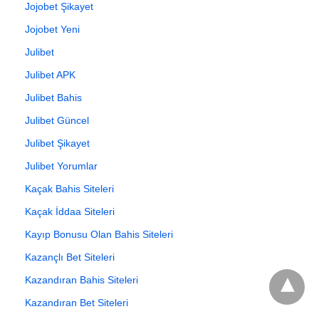
Jojobet Şikayet
Jojobet Yeni
Julibet
Julibet APK
Julibet Bahis
Julibet Güncel
Julibet Şikayet
Julibet Yorumlar
Kaçak Bahis Siteleri
Kaçak İddaa Siteleri
Kayıp Bonusu Olan Bahis Siteleri
Kazançlı Bet Siteleri
Kazandıran Bahis Siteleri
Kazandıran Bet Siteleri