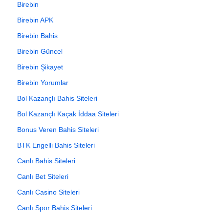
Birebin
Birebin APK
Birebin Bahis
Birebin Güncel
Birebin Şikayet
Birebin Yorumlar
Bol Kazançlı Bahis Siteleri
Bol Kazançlı Kaçak İddaa Siteleri
Bonus Veren Bahis Siteleri
BTK Engelli Bahis Siteleri
Canlı Bahis Siteleri
Canlı Bet Siteleri
Canlı Casino Siteleri
Canlı Spor Bahis Siteleri