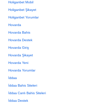
Holiganbet Mobil
Holiganbet Şikayet
Holiganbet Yorumlar
Hovarda
Hovarda Bahis
Hovarda Destek
Hovarda Giriş
Hovarda Şikayet
Hovarda Yeni
Hovarda Yorumlar
İddaa
İddaa Bahis Siteleri
İddaa Canlı Bahis Siteleri
İddaa Destek