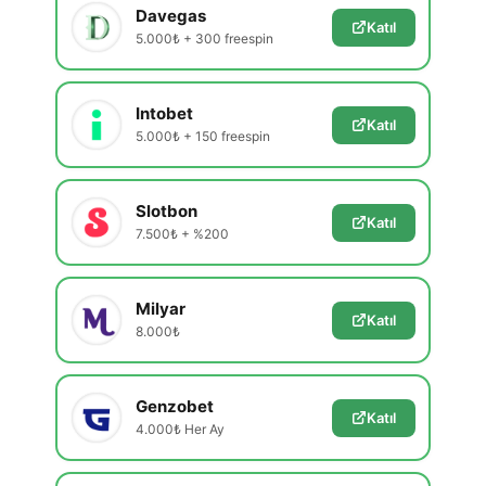
Davegas
Katıl
5.000₺ + 300 freespin
Intobet
Katıl
5.000₺ + 150 freespin
Slotbon
Katıl
7.500₺ + %200
Milyar
Katıl
8.000₺
Genzobet
Katıl
4.000₺ Her Ay