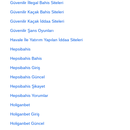
Güvenilir İllegal Bahis Siteleri
Güvenilir Kaçak Bahis Siteleri
Güvenilir Kaçak İddaa Siteleri
Güvenilir Şans Oyunları
Havale İle Yatırım Yapılan İddaa Siteleri
Hepsibahis
Hepsibahis Bahis
Hepsibahis Giriş
Hepsibahis Güncel
Hepsibahis Şikayet
Hepsibahis Yorumlar
Holiganbet
Holiganbet Giriş
Holiganbet Güncel