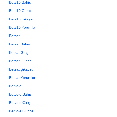
Bets10 Bahis
Bets10 Güncel
Bets10 Şikayet
Bets10 Yorumlar
Betsat
Betsat Bahis
Betsat Giriş
Betsat Güncel
Betsat Şikayet
Betsat Yorumlar
Betvole
Betvole Bahis
Betvole Giriş
Betvole Güncel