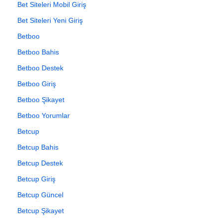
Bet Siteleri Mobil Giriş
Bet Siteleri Yeni Giriş
Betboo
Betboo Bahis
Betboo Destek
Betboo Giriş
Betboo Şikayet
Betboo Yorumlar
Betcup
Betcup Bahis
Betcup Destek
Betcup Giriş
Betcup Güncel
Betcup Şikayet