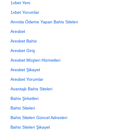
1xbet Yeni
1xbet Yorumlar
Anında Ödeme Yapan Bahis Siteleri
Aresbet
Aresbet Bahis
Aresbet Giriş
Aresbet Müşteri Hizmetleri
Aresbet Şikayet
Aresbet Yorumlar
Avantajlı Bahis Siteleri
Bahis Şirketleri
Bahis Siteleri
Bahis Siteleri Güncel Adresleri
Bahis Siteleri Şikayet