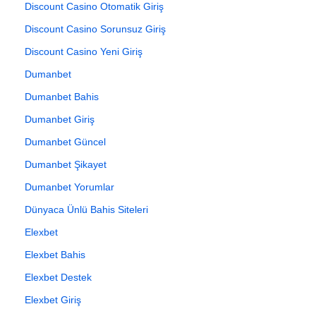
Discount Casino Otomatik Giriş
Discount Casino Sorunsuz Giriş
Discount Casino Yeni Giriş
Dumanbet
Dumanbet Bahis
Dumanbet Giriş
Dumanbet Güncel
Dumanbet Şikayet
Dumanbet Yorumlar
Dünyaca Ünlü Bahis Siteleri
Elexbet
Elexbet Bahis
Elexbet Destek
Elexbet Giriş