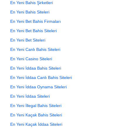
En Yeni Bahis Şirketleri
En Yeni Bahis Siteleri
En Yeni Bet Bahis Firmaları
En Yeni Bet Bahis Siteleri
En Yeni Bet Siteleri
En Yeni Canlı Bahis Siteleri
En Yeni Casino Siteleri
En Yeni İddaa Bahis Siteleri
En Yeni İddaa Canlı Bahis Siteleri
En Yeni İddaa Oynama Siteleri
En Yeni İddaa Siteleri
En Yeni İllegal Bahis Siteleri
En Yeni Kaçak Bahis Siteleri
En Yeni Kaçak İddaa Siteleri