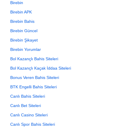
Birebin
Birebin APK
Birebin Bahis
Birebin Güncel
Birebin Şikayet
Birebin Yorumlar
Bol Kazançlı Bahis Siteleri
Bol Kazançlı Kaçak İddaa Siteleri
Bonus Veren Bahis Siteleri
BTK Engelli Bahis Siteleri
Canlı Bahis Siteleri
Canlı Bet Siteleri
Canlı Casino Siteleri
Canlı Spor Bahis Siteleri