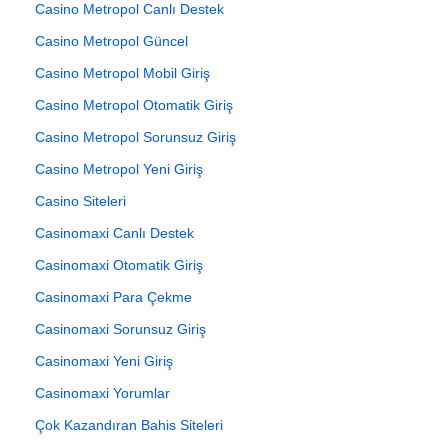
Casino Metropol Canlı Destek
Casino Metropol Güncel
Casino Metropol Mobil Giriş
Casino Metropol Otomatik Giriş
Casino Metropol Sorunsuz Giriş
Casino Metropol Yeni Giriş
Casino Siteleri
Casinomaxi Canlı Destek
Casinomaxi Otomatik Giriş
Casinomaxi Para Çekme
Casinomaxi Sorunsuz Giriş
Casinomaxi Yeni Giriş
Casinomaxi Yorumlar
Çok Kazandıran Bahis Siteleri