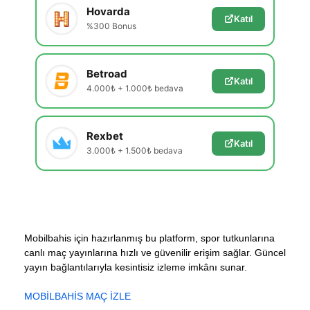
Hovarda
Katıl
%300 Bonus
Betroad
Katıl
4.000₺ + 1.000₺ bedava
Rexbet
Katıl
3.000₺ + 1.500₺ bedava
Mobilbahis için hazırlanmış bu platform, spor tutkunlarına
canlı maç yayınlarına hızlı ve güvenilir erişim sağlar. Güncel
yayın bağlantılarıyla kesintisiz izleme imkânı sunar.
MOBİLBAHİS MAÇ İZLE