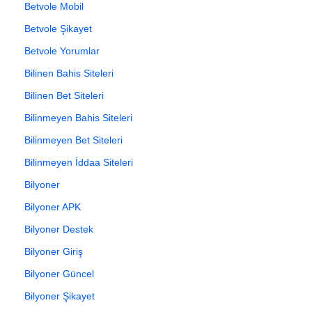
Betvole Mobil
Betvole Şikayet
Betvole Yorumlar
Bilinen Bahis Siteleri
Bilinen Bet Siteleri
Bilinmeyen Bahis Siteleri
Bilinmeyen Bet Siteleri
Bilinmeyen İddaa Siteleri
Bilyoner
Bilyoner APK
Bilyoner Destek
Bilyoner Giriş
Bilyoner Güncel
Bilyoner Şikayet