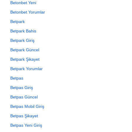
Betonbet Yeni
Betonbet Yorumlar
Betpark
Betpark Bahis
Betpark Giriş
Betpark Güncel
Betpark Şikayet
Betpark Yorumlar
Betpas
Betpas Giriş
Betpas Güncel
Betpas Mobil Giriş
Betpas Şikayet
Betpas Yeni Giriş