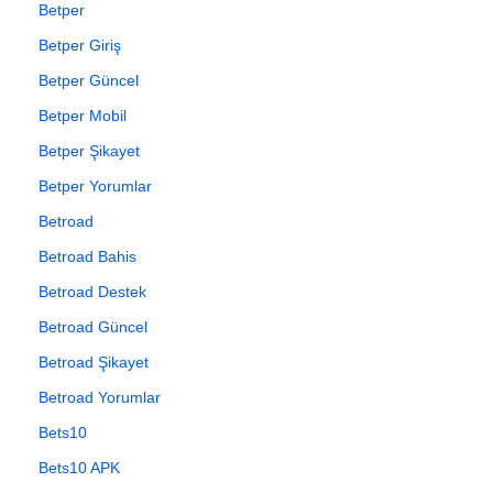
Betper
Betper Giriş
Betper Güncel
Betper Mobil
Betper Şikayet
Betper Yorumlar
Betroad
Betroad Bahis
Betroad Destek
Betroad Güncel
Betroad Şikayet
Betroad Yorumlar
Bets10
Bets10 APK