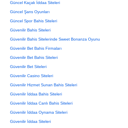
Güncel Kaçak İddaa Siteleri
Güncel Şans Oyunları
Güncel Spor Bahis Siteleri
Güvenilir Bahis Siteleri
Güvenilir Bahis Sitelerinde Sweet Bonanza Oyunu
Güvenilir Bet Bahis Firmaları
Güvenilir Bet Bahis Siteleri
Güvenilir Bet Siteleri
Güvenilir Casino Siteleri
Güvenilir Hizmet Sunan Bahis Siteleri
Güvenilir İddaa Bahis Siteleri
Güvenilir İddaa Canlı Bahis Siteleri
Güvenilir İddaa Oynama Siteleri
Güvenilir İddaa Siteleri