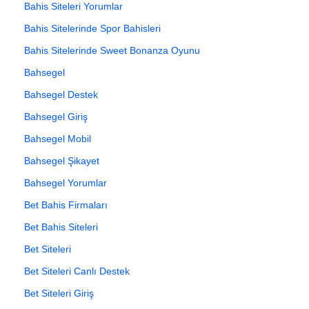
Bahis Siteleri Yorumlar
Bahis Sitelerinde Spor Bahisleri
Bahis Sitelerinde Sweet Bonanza Oyunu
Bahsegel
Bahsegel Destek
Bahsegel Giriş
Bahsegel Mobil
Bahsegel Şikayet
Bahsegel Yorumlar
Bet Bahis Firmaları
Bet Bahis Siteleri
Bet Siteleri
Bet Siteleri Canlı Destek
Bet Siteleri Giriş