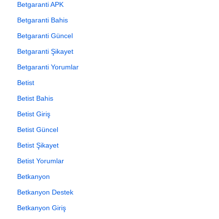
Betgaranti APK
Betgaranti Bahis
Betgaranti Güncel
Betgaranti Şikayet
Betgaranti Yorumlar
Betist
Betist Bahis
Betist Giriş
Betist Güncel
Betist Şikayet
Betist Yorumlar
Betkanyon
Betkanyon Destek
Betkanyon Giriş