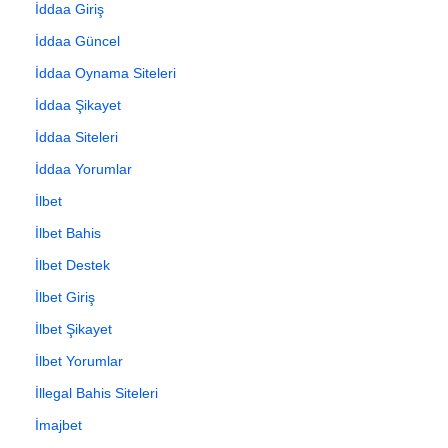
İddaa Giriş
İddaa Güncel
İddaa Oynama Siteleri
İddaa Şikayet
İddaa Siteleri
İddaa Yorumlar
İlbet
İlbet Bahis
İlbet Destek
İlbet Giriş
İlbet Şikayet
İlbet Yorumlar
İllegal Bahis Siteleri
İmajbet