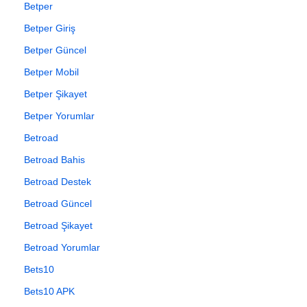
Betper
Betper Giriş
Betper Güncel
Betper Mobil
Betper Şikayet
Betper Yorumlar
Betroad
Betroad Bahis
Betroad Destek
Betroad Güncel
Betroad Şikayet
Betroad Yorumlar
Bets10
Bets10 APK