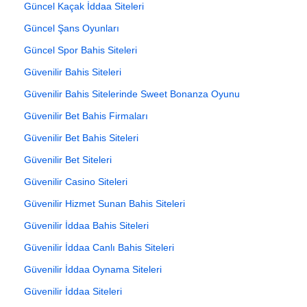
Güncel Kaçak İddaa Siteleri
Güncel Şans Oyunları
Güncel Spor Bahis Siteleri
Güvenilir Bahis Siteleri
Güvenilir Bahis Sitelerinde Sweet Bonanza Oyunu
Güvenilir Bet Bahis Firmaları
Güvenilir Bet Bahis Siteleri
Güvenilir Bet Siteleri
Güvenilir Casino Siteleri
Güvenilir Hizmet Sunan Bahis Siteleri
Güvenilir İddaa Bahis Siteleri
Güvenilir İddaa Canlı Bahis Siteleri
Güvenilir İddaa Oynama Siteleri
Güvenilir İddaa Siteleri