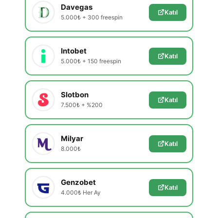
Davegas
Katıl
5.000₺ + 300 freespin
Intobet
Katıl
5.000₺ + 150 freespin
Slotbon
Katıl
7.500₺ + %200
Milyar
Katıl
8.000₺
Genzobet
Katıl
4.000₺ Her Ay