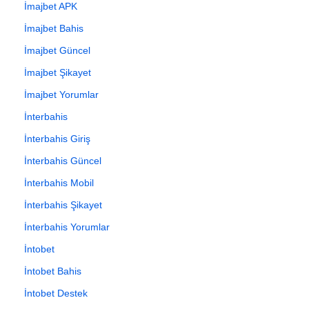
İmajbet APK
İmajbet Bahis
İmajbet Güncel
İmajbet Şikayet
İmajbet Yorumlar
İnterbahis
İnterbahis Giriş
İnterbahis Güncel
İnterbahis Mobil
İnterbahis Şikayet
İnterbahis Yorumlar
İntobet
İntobet Bahis
İntobet Destek