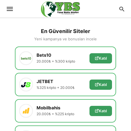
En Güvenilir Siteler
Yeni kampanya ve bonusları incele
Bets10
Katıl
20.000₺ + %300 kripto
JETBET
Katıl
%325 kripto + 20.000₺
Mobilbahis
Katıl
20.000₺ + %225 kripto