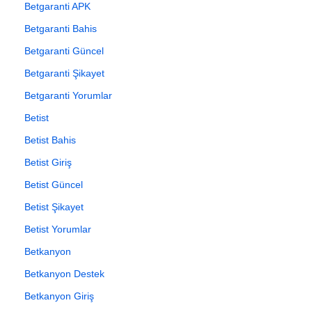
Betgaranti APK
Betgaranti Bahis
Betgaranti Güncel
Betgaranti Şikayet
Betgaranti Yorumlar
Betist
Betist Bahis
Betist Giriş
Betist Güncel
Betist Şikayet
Betist Yorumlar
Betkanyon
Betkanyon Destek
Betkanyon Giriş