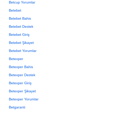
Betcup Yorumlar
Betebet
Betebet Bahis
Betebet Destek
Betebet Giriş
Betebet Şikayet
Betebet Yorumlar
Betexper
Betexper Bahis
Betexper Destek
Betexper Giriş
Betexper Şikayet
Betexper Yorumlar
Betgaranti