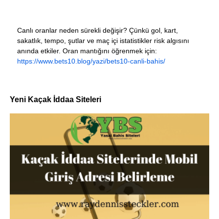
Canlı oranlar neden sürekli değişir? Çünkü gol, kart,
sakatlık, tempo, şutlar ve maç içi istatistikler risk algısını
anında etkiler. Oran mantığını öğrenmek için:
https://www.bets10.blog/yazi/bets10-canli-bahis/
Yeni Kaçak İddaa Siteleri