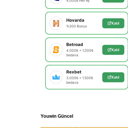
4.000₺ Her Ay
Hovarda
Katıl
%300 Bonus
Betroad
Katıl
4.000₺ + 1.000₺
bedava
Rexbet
Katıl
3.000₺ + 1.500₺
bedava
Youwin Güncel