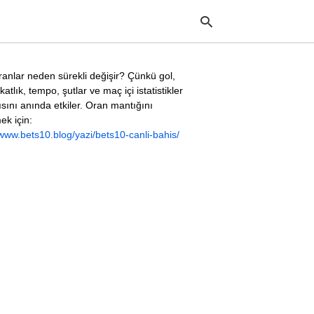
ranlar neden sürekli değişir? Çünkü gol,
katlık, tempo, şutlar ve maç içi istatistikler
gısını anında etkiler. Oran mantığını
Typ
k için:
your
sea
/www.bets10.blog/yazi/bets10-canli-bahis/
que
and
hit
ente