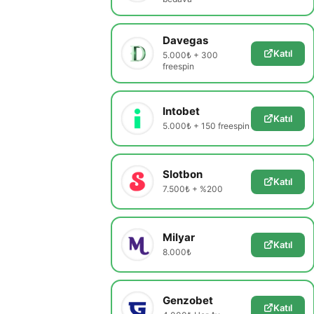
Davegas
Katıl
5.000₺ + 300
freespin
Intobet
Katıl
5.000₺ + 150 freespin
Slotbon
Katıl
7.500₺ + %200
Milyar
Katıl
8.000₺
Genzobet
Katıl