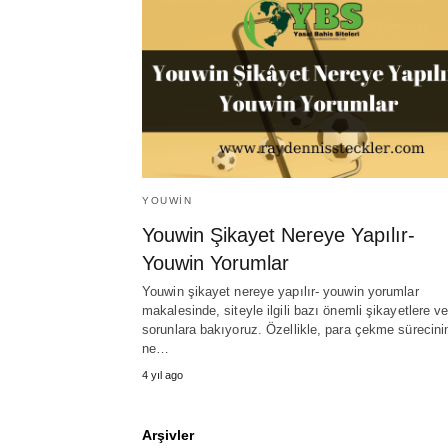
YOUWIN
Youwin Şikayet Nereye Yapılır-
Youwin Yorumlar
Youwin şikayet nereye yapılır- youwin yorumlar
makalesinde, siteyle ilgili bazı önemli şikayetlere v
sorunlara bakıyoruz. Özellikle, para çekme sürecini
ne…
4 yıl ago
Arşivler