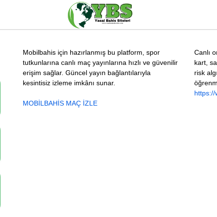
Mobilbahis için hazırlanmış bu platform, spor
Canlı o
tutkunlarına canlı maç yayınlarına hızlı ve güvenilir
kart, sa
erişim sağlar. Güncel yayın bağlantılarıyla
risk al
kesintisiz izleme imkânı sunar.
öğrenme
https:/
MOBİLBAHİS MAÇ İZLE