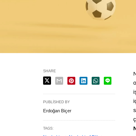
SHARE
N
o
i
i
PUBLISHED BY
s
Erdoğan Biçer
ç
N
TAGS: