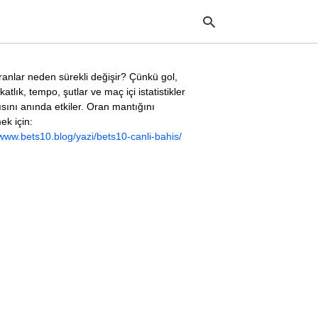
ranlar neden sürekli değişir? Çünkü gol,
katlık, tempo, şutlar ve maç içi istatistikler
gısını anında etkiler. Oran mantığını
Typ
k için:
your
sea
/www.bets10.blog/yazi/bets10-canli-bahis/
que
and
hit
ente