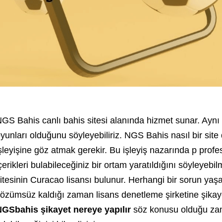
GS Bahis canlı bahis sitesi alanında hizmet sunar. Ayn
yunları olduğunu söyleyebiliriz. NGS Bahis nasıl bir site 
şleyişine göz atmak gerekir. Bu işleyiş nazarında p profes
çerikleri bulabileceğiniz bir ortam yaratıldığını söyley
itesinin Curacao lisansı bulunur. Herhangi bir sorun ya
özümsüz kaldığı zaman lisans denetleme şirketine şikayet
GSbahis şikayet nereye yapılır
söz konusu olduğu zama