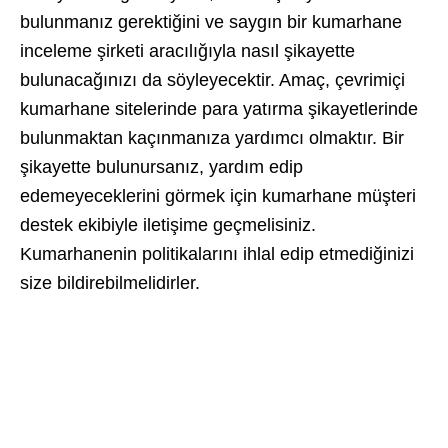
bulunmanız gerektiğini ve saygın bir kumarhane
inceleme şirketi aracılığıyla nasıl şikayette
bulunacağınızı da söyleyecektir. Amaç, çevrimiçi
kumarhane sitelerinde para yatırma şikayetlerinde
bulunmaktan kaçınmanıza yardımcı olmaktır. Bir
şikayette bulunursanız, yardım edip
edemeyeceklerini görmek için kumarhane müşteri
destek ekibiyle iletişime geçmelisiniz.
Kumarhanenin politikalarını ihlal edip etmediğinizi
size bildirebilmelidirler.