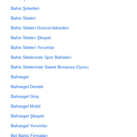
Bahis Şirketleri
Bahis Siteleri
Bahis Siteleri Güncel Adresleri
Bahis Siteleri Şikayet
Bahis Siteleri Yorumlar
Bahis Sitelerinde Spor Bahisleri
Bahis Sitelerinde Sweet Bonanza Oyunu
Bahsegel
Bahsegel Destek
Bahsegel Giriş
Bahsegel Mobil
Bahsegel Şikayet
Bahsegel Yorumlar
Bet Bahis Firmaları