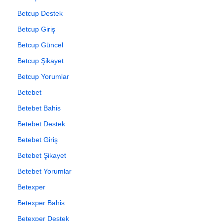
Betcup Destek
Betcup Giriş
Betcup Güncel
Betcup Şikayet
Betcup Yorumlar
Betebet
Betebet Bahis
Betebet Destek
Betebet Giriş
Betebet Şikayet
Betebet Yorumlar
Betexper
Betexper Bahis
Betexper Destek