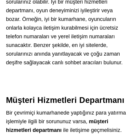
sorularınız olabilir. İyi bir müşteri hizmetleri
departmanı, oyun deneyiminizi iyileştirir veya
bozar. Örneğin, iyi bir kumarhane, oyuncuların
onlarla kolayca iletişim kurabilmesi için ücretsiz
telefon numaraları ve yerel iletişim numaraları
sunacaktır. Benzer şekilde, en iyi sitelerde,
sorularınızı anında yanıtlayacak ve çoğu zaman
deşifre sağlayacak canlı sohbet aracıları bulunur.
Müşteri Hizmetleri Departmanı
Bir çevrimiçi kumarhanede yaptığınız para yatırma
işlemiyle ilgili bir sorununuz varsa,
müşteri
hizmetleri departmanı
ile iletişime geçmelisiniz.