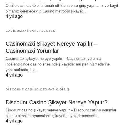
Online casino sitelerini tercih ettikten sonra giriş yapmanız ve kayıt
olmanız gerekecektir. Casino metropol şikayet…
4 yıl ago
CASINOMAXI CANLI DESTEK
Casinomaxi Şikayet Nereye Yapılır –
Casinomaxi Yorumlar
Casinomaxi şikayet nereye yapılır – Casinomaxi yorumlar
incelendiğinde casino sitesinde şikayetler müşteri hizmetlerine
yapılmaktadır. İlk…
4 yıl ago
DISCOUNT CASINO OTOMATIK GIRIŞ
Discount Casino Şikayet Nereye Yapılır?
Discount casino şikayet nereye yapılır – Discount casino yorumlar
olumlu olmakla oyuncuların şikayetleri yok denenecek…
4 yıl ago