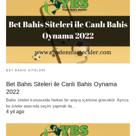
BET BAHIS SITELERI
Bet Bahis Siteleri ile Canlı Bahis Oynama
2022
Bahis siteleri konusunda herkes bir arayış içerisine girecektir. Ayrıca
bu siteler arasında seçim yapmak da…
4 yıl ago