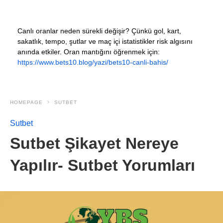
Canlı oranlar neden sürekli değişir? Çünkü gol, kart,
sakatlık, tempo, şutlar ve maç içi istatistikler risk algısını
anında etkiler. Oran mantığını öğrenmek için:
https://www.bets10.blog/yazi/bets10-canli-bahis/
HOMEPAGE
SUTBET
Sutbet
Sutbet Şikayet Nereye
Yapılır- Sutbet Yorumları