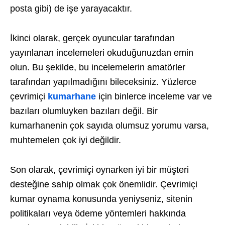
posta gibi) de işe yarayacaktır.
İkinci olarak, gerçek oyuncular tarafından
yayınlanan incelemeleri okuduğunuzdan emin
olun. Bu şekilde, bu incelemelerin amatörler
tarafından yapılmadığını bileceksiniz. Yüzlerce
çevrimiçi
kumarhane
için binlerce inceleme var ve
bazıları olumluyken bazıları değil. Bir
kumarhanenin çok sayıda olumsuz yorumu varsa,
muhtemelen çok iyi değildir.
Son olarak, çevrimiçi oynarken iyi bir müşteri
desteğine sahip olmak çok önemlidir. Çevrimiçi
kumar oynama konusunda yeniyseniz, sitenin
politikaları veya ödeme yöntemleri hakkında