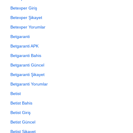
Betexper Giriş
Betexper Şikayet
Betexper Yorumlar
Betgaranti
Betgaranti APK
Betgaranti Bahis
Betgaranti Güncel
Betgaranti Şikayet
Betgaranti Yorumlar
Betist
Betist Bahis
Betist Giriş
Betist Güncel
Betist Şikayet