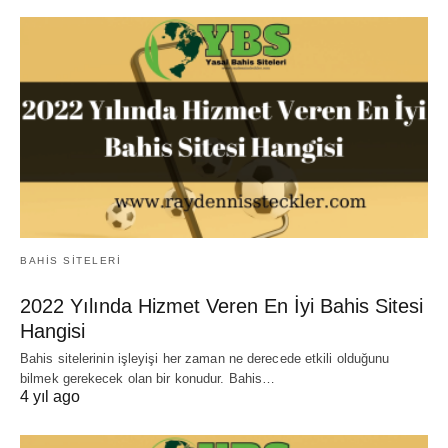
BAHIS SITELERI
2022 Yılında Hizmet Veren En İyi Bahis Sitesi
Hangisi
Bahis sitelerinin işleyişi her zaman ne derecede etkili olduğunu
bilmek gerekecek olan bir konudur. Bahis…
4 yıl ago